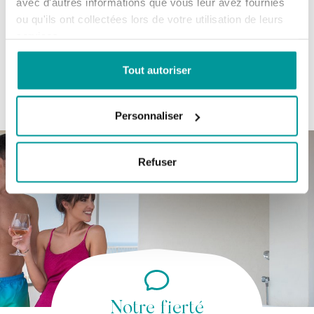
avec d'autres informations que vous leur avez fournies
ou qu'ils ont collectées lors de votre utilisation de leurs
services.
1
2
3
4
5
Tout autoriser
Personnaliser
Refuser
Notre fierté