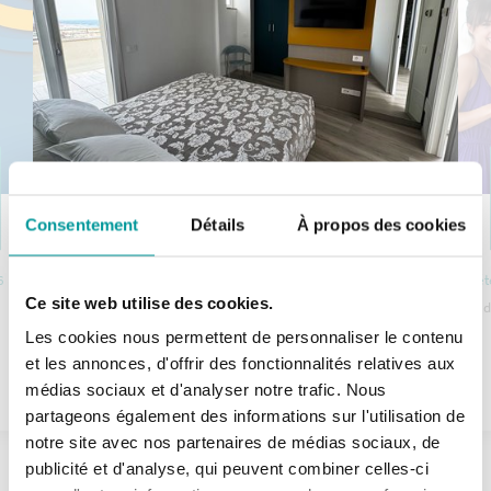
Consentement
Détails
À propos des cookies
6
ét
Suite Adriatique
Ce site web utilise des cookies.
-10% de réd
Une vue spectaculaire depuis le penthouse de
Les cookies nous permettent de personnaliser le contenu
et les annonces, d'offrir des fonctionnalités relatives aux
l'hôtel
médias sociaux et d'analyser notre trafic. Nous
partageons également des informations sur l'utilisation de
EN SAVOIR PLUS
notre site avec nos partenaires de médias sociaux, de
publicité et d'analyse, qui peuvent combiner celles-ci