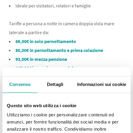
Ideale per visitatori, relatori e famiglie
Tariffe a persona a notte in camera doppia vista mare
laterale a partire da:
66,00€ in solo pernottamento
80,00€ in pernottamento e prima colazione
93,00€ in mezza pensione
107,00€ in pensione completa
Consenso
Dettagli
Informazioni sui cookie
Contattaci
per un preventivo su misura utilizzando i
nostri contatti o cliccando sul bottone "
Richiedi
Preventivo
":
Questo sito web utilizza i cookie
📧mail
info@hotelpalos.com
- 📞
telefono/
+39 0541
Utilizziamo i cookie per personalizzare contenuti ed
721840
- 📱
Whatsapp
+39 0541 721840
annunci, per fornire funzionalità dei social media e per
analizzare il nostro traffico. Condividiamo inoltre