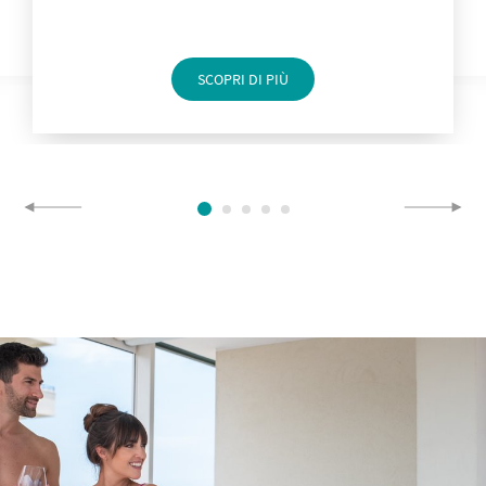
SCOPRI DI PIÙ
1
2
3
4
5