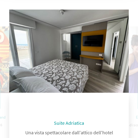
Land
E
Suite Adriatica
26
-10% di sc
Una vista spettacolare dall'attico dell'hotel