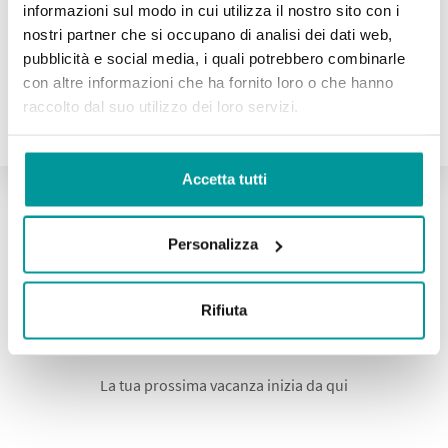
informazioni sul modo in cui utilizza il nostro sito con i
Un saluto dal mare Adriatico e da Viserbella!
nostri partner che si occupano di analisi dei dati web,
pubblicità e social media, i quali potrebbero combinarle
con altre informazioni che ha fornito loro o che hanno
Richiedi Preventivo
raccolto dal suo utilizzo dei loro servizi.
Accetta tutti
Personalizza
Rifiuta
Tante offerte per ogni esigenza
La tua prossima vacanza inizia da qui