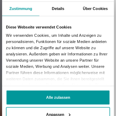
Zustimmung
Details
Über Cookies
Diese Webseite verwendet Cookies
Wir verwenden Cookies, um Inhalte und Anzeigen zu
personalisieren, Funktionen für soziale Medien anbieten
zu können und die Zugriffe auf unsere Website zu
Aufmerksamer
analysieren. Außerdem geben wir Informationen zu Ihrer
Verwendung unserer Website an unsere Partner für
Service
soziale Medien, Werbung und Analysen weiter. Unsere
Partner führen diese Informationen möglicherweise mit
weiteren Daten zusammen, die Sie ihnen bereitgestellt
für die ganze Familie
haben oder die sie im Rahmen Ihrer Nutzung der Dienste
gesammelt haben.
Alle zulassen
Anpassen