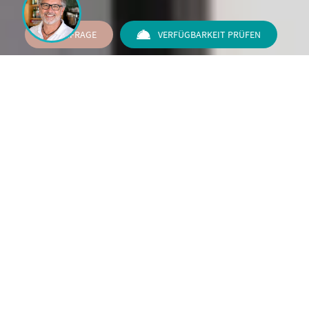
ANFRAGE
VERFÜGBARKEIT PRÜFEN
Verwöhnung und Freundlichkeit.
Der ideale Urlaub für Familien mit
Kindern, willkommen im Palos.
Wir kümmern uns um Ihr Wohlbefinden, deshalb ist alles
darauf ausgelegt, Ihnen ein Höchstmaß an Sicherheit und
Komfort in einem Kontext der Entspannung und
Sorglosigkeit zu garantieren.
Ihr Aufenthalt wird ein einzigartiges Erlebnis sein,